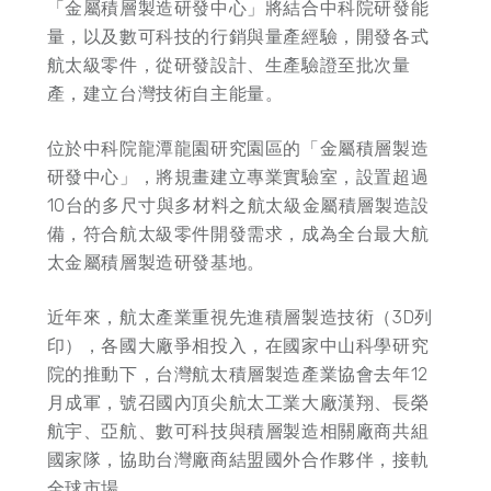
「金屬積層製造研發中心」將結合中科院研發能
量，以及數可科技的行銷與量產經驗，開發各式
航太級零件，從研發設計、生產驗證至批次量
產，建立台灣技術自主能量。
位於中科院龍潭龍園研究園區的「金屬積層製造
研發中心」，將規畫建立專業實驗室，設置超過
10台的多尺寸與多材料之航太級金屬積層製造設
備，符合航太級零件開發需求，成為全台最大航
太金屬積層製造研發基地。
近年來，航太產業重視先進積層製造技術（3D列
印），各國大廠爭相投入，在國家中山科學研究
院的推動下，台灣航太積層製造產業協會去年12
月成軍，號召國內頂尖航太工業大廠漢翔、長榮
航宇、亞航、數可科技與積層製造相關廠商共組
國家隊，協助台灣廠商結盟國外合作夥伴，接軌
全球市場。