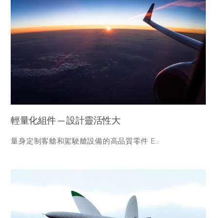
輕量化組件 ─ 設計靈活性大
量身定制客艙和駕駛艙設備的高品質零件 E…