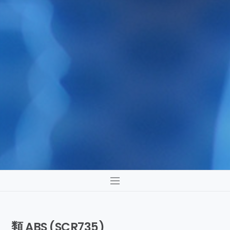
類 ABS (SCR735)