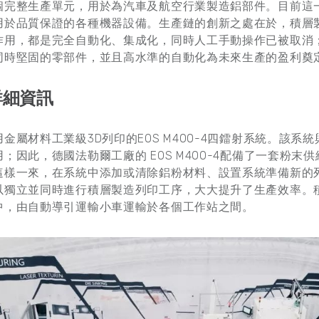
個完整生產單元，用於為汽車及航空行業製造鋁部件。目前這
用於品質保證的各種機器設備。生產鏈的創新之處在於，積層
作用，都是完全自動化、集成化，同時人工手動操作已被取消
同時堅固的零部件，並且高水準的自動化為未來生產的盈利奠
詳細資訊
金屬材料工業級3D列印的EOS M400-4四鐳射系統。該系統
；因此，德國法勒爾工廠的 EOS M400-4配備了一套粉末
這樣一來，在系統中添加或清除鋁粉材料、設置系統準備新的
以獨立並同時進行積層製造列印工序，大大提升了生產效率。
中，由自動導引運輸小車運輸於各個工作站之間。