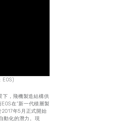
: EOS)
景下，飛機製造結構供
商EOS在“新一代積層製
2017年5月正式開始
其自動化的潛力。現