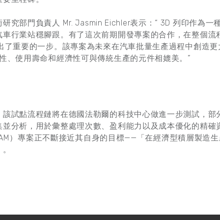
部門負責人 Mr. Jasmin Eichler表示：“ 3D 列印作
汽車行業站穩腳跟。有了這次前期開發專案的合作，在整個流
邁出了重要的一步。該專案為未來在汽車批量生產過程中創造更
能性、使用壽命和經濟性可與傳統生產的元件相媲美。”
，該試點流程鏈將在德國法勒爾的科技中心做進一步測試，部
集並分析，用於彙整處理次數、盈利能力以及成本優化的精確
GenAM）專案正不斷接近其自身的目標——「在經濟型積層製造
」。