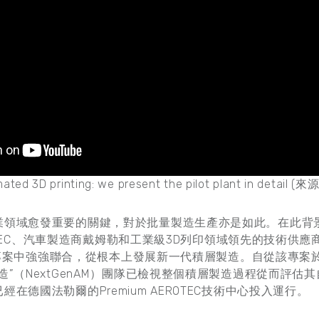
ated 3D printing: we present the pilot plant in detail (來源
業領域愈發重要的關鍵，對於批量製造生產亦是如此。在此背
EROTEC、汽車製造商戴姆勒和工業級3D列印領域領先的技術供應
M）專案中強強聯合，從根本上發展新一代積層製造。自從該專案於
造”（NextGenAM）團隊已檢視整個積層製造過程從而評估
在德國法勒爾的Premium AEROTEC技術中心投入運行。