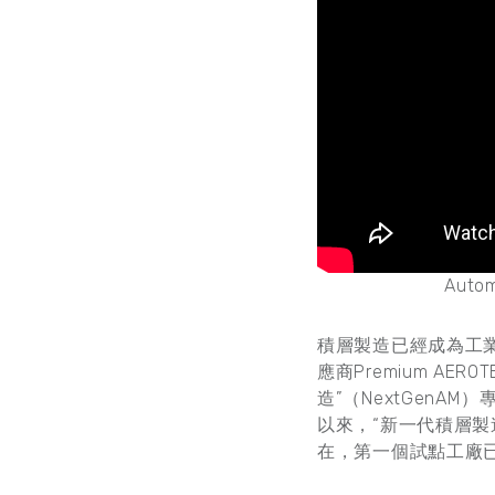
Autom
積層製造已經成為工
應商Premium A
造”（NextGenA
以來，“新一代積層製
在，第一個試點工廠已經