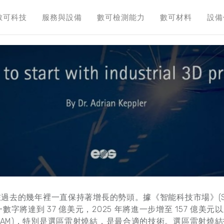
數可科技
服務與設備
數可檢測能力
數可材料
設備
過去的幾年裡一直保持著增長的勢頭。據《智能科技市場》(SmarTe
字將達到 37 億美元，2025 年將進一步增至 157 億美
(AM)，特別是選區雷射燒結，是最合適的技術。選區雷射燒