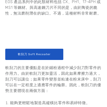
EOS 產品系列中的此類材料包括 CX、PH1、17-4PH 或
MS1 等鋼材。與高速鋼刀片不同的是，由於陶瓷的脆
性，無法磨削潛在的缺口。不過，這種材料非常耐磨。
軟刮刀 Soft Recoater
軟刮刀的主要優點是在於鋪粉過程中減少刮刀對零件的
作用力。由於軟刮刀更加靈活，因此如果摩擦力過大，
刮刀可以讓位；如果零件變形並粘連在粉末床中，刮刀
可以在一定程度上適應零件的輪廓。因此，軟刮刀的優
勢主要體現在兩個方面：
能夠更輕鬆地製造高縱橫比零件和易碎特徵。