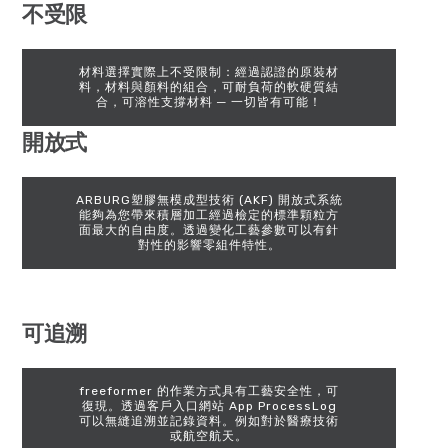
不受限
材料選擇實際上不受限制：經過認證的原裝材
料，材料與顏料的組合，可耐負荷的軟硬質結
合，可溶性支撐材料 ─ 一切皆有可能！
開放式
ARBURG塑膠無模成型技術 (AKF) 開放式系統
能夠為您帶來積層加工經過檢定的標準顆粒方
面最大的自由度。透過變化工藝參數可以有針
對性的影響零組件特性。
可追溯
freeformer 的作業方式具有工藝安全性，可
復現。透過客戶入口網站 App ProcessLog
可以無縫追溯並記錄資料。例如對於醫療技術
或航空航天。