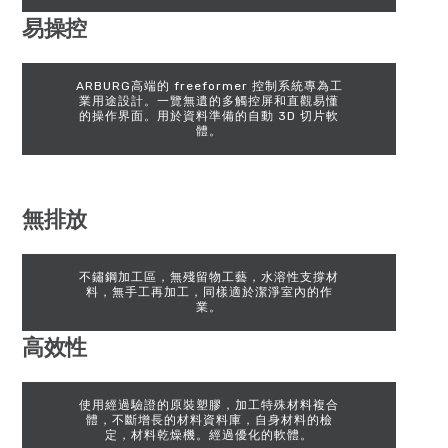
易操控
ARBURG高端的 freeformer 控制系統專為工
業用途設計。一覽無遺的多觸控屏和直觀易懂
的操作界面。用於資料準備的自動 3D 切片軟
體。
無排放
不鏽鋼加工區，無殘留物工藝，水溶性支撐材
料，無手工再加工，同樣適於潔淨室內的作
業。
高效性
使用經過驗證的原裝塑膠，加工特殊材料複合
體，不斷增長的材料資料庫，自身材料的檢
定，材料乾燥機。經過優化的軟體。