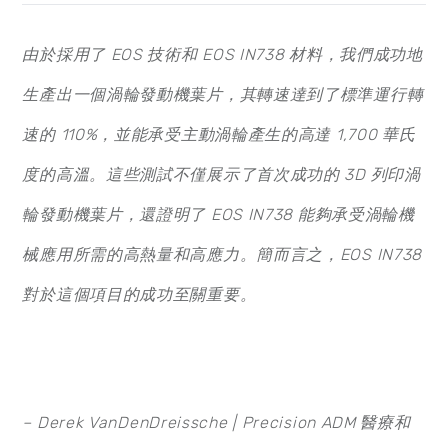
由於採用了 EOS
技術和 EOS IN738
材料，我們成功地
生產出一個渦輪發動機葉片，其轉速達到了標準運行轉
速的 110%
，並能承受主動渦輪產生的高達 1,700
華氏
度的高溫。這些測試不僅展示了首次成功的 3D
列印渦
輪發動機葉片，還證明了 EOS IN738
能夠承受渦輪機
械應用所需的高熱量和高應力。簡而言之，EOS IN738
對於這個項目的成功至關重要。
– Derek VanDenDreissche | Precision ADM
醫療和